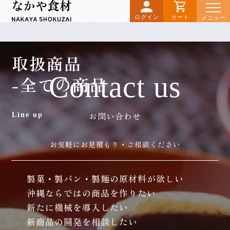
ログイン
カート
メニュー
取扱商品
Contact us
-全ての商品
お問い合わせ
Line up
お気軽にお見積もり・ご相談ください
製菓・製パン・製麺の原材料が欲しい
沖縄ならではの商品を作りたい
新たに機械を導入したい
新商品の開発を相談したい